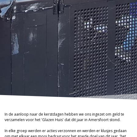
In de aanloop naar de kerstdagen hebben we ons ingezet om geld te
verzamelen voor het 'Glazen Huis' dat dit jaar in Amersfoort stond.
In elke groep werden er acties verzonnen en werden er klusjes gedaan
om met elkaar een mooi bedrag voor het goede doel van dit jaar, 'het