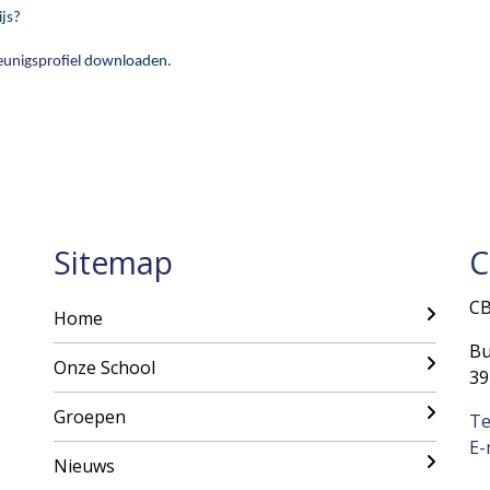
ijs?
unigsprofiel
downloaden.
Sitemap
C
CB
Home
Bu
Onze School
39
Groepen
Te
E-
Nieuws