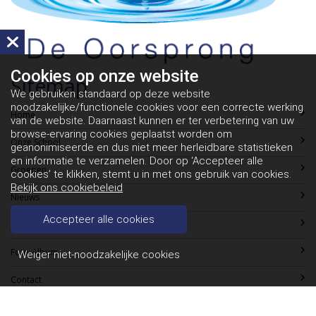
Cookies op
onze website
Sitemap
We gebruiken standaard op deze website
noodzakelijke/functionele cookies voor een correcte werking
Home
van de website. Daarnaast kunnen er ter verbetering van uw
browse-ervaring cookies geplaatst worden om
Onze School
geanonimiseerde en dus niet meer herleidbare statistieken
en informatie te verzamelen. Door op ‘Accepteer alle
Groepen
cookies’ te klikken, stemt u in met ons gebruik van cookies.
Bekijk ons cookiebeleid
Nieuws
Accepteer alle cookies
Jaarkalender
Foto-Album
Weiger niet-noodzakelijke cookies
Contact
Contact