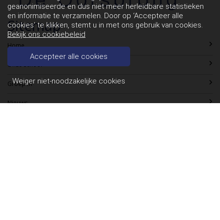
geanonimiseerde en dus niet meer herleidbare statistieken
en informatie te verzamelen. Door op ‘Accepteer alle
Sitemap
cookies’ te klikken, stemt u in met ons gebruik van cookies.
Bekijk ons cookiebeleid
Home
Accepteer alle cookies
Onze School
Weiger niet-noodzakelijke cookies
Groepen
Nieuws
Jaarkalender
Foto-Album
Contact
Contact
CBS De Zonheuvel
Burgemeesterpark 29