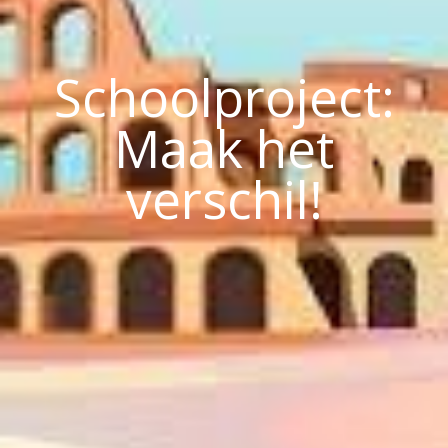
Schoolproject:
Maak het
verschil!