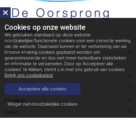
Sitemap
Cookies op
onze website
We gebruiken standaard op deze website
noodzakelijke/functionele cookies voor een correcte werking
Home
van de website. Daarnaast kunnen er ter verbetering van uw
browse-ervaring cookies geplaatst worden om
Onze School
geanonimiseerde en dus niet meer herleidbare statistieken
en informatie te verzamelen. Door op ‘Accepteer alle
Groepen
cookies’ te klikken, stemt u in met ons gebruik van cookies.
Bekijk ons cookiebeleid
Nieuws
Jaarkalender
Accepteer alle cookies
Foto-Album
Weiger niet-noodzakelijke cookies
Contact
Contact